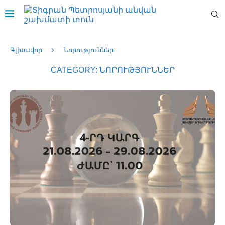
Գլխավոր
Նորություններ
CATEGORY:
ՆՈՐՈՒԹՅՈՒՆՆԵՐ