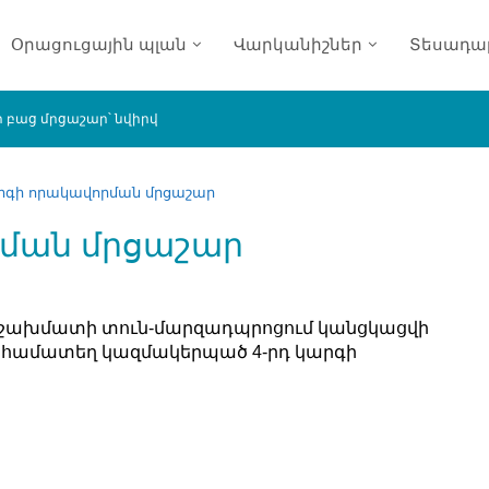
Օրացուցային պլան
Վարկանիշներ
Տեսադա
բաց մրցաշար՝ նվիրված աշխարհի 9-րդ չեմպիոն Տիգրան Պետրոսյա
արգի որակավորման մրցաշար
րման մրցաշար
վան շախմատի տուն-մարզադպրոցում կանցկացվի
համատեղ կազմակերպած 4-րդ կարգի