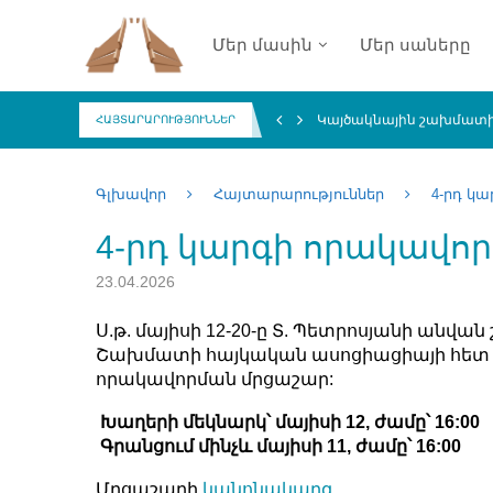
Մեր մասին
Մեր սաները
Կայծակնային շախմատի 
ՀԱՅՏԱՐԱՐՈՒԹՅՈՒՆՆԵՐ
Գլխավոր
Հայտարարություններ
4-րդ կ
4-րդ կարգի որակավո
23.04.2026
Ս.թ. մայիսի 12-20-ը Տ. Պետրոսյանի ան
Շախմատի հայկական ասոցիացիայի հետ 
որակավորման մրցաշար:
Խաղերի մեկնարկ՝ մայիսի 12, ժամը՝ 16:00
Գրանցում մինչև մայիսի 11, ժամը՝ 16:00
Մրցաշարի
կանոնակարգ