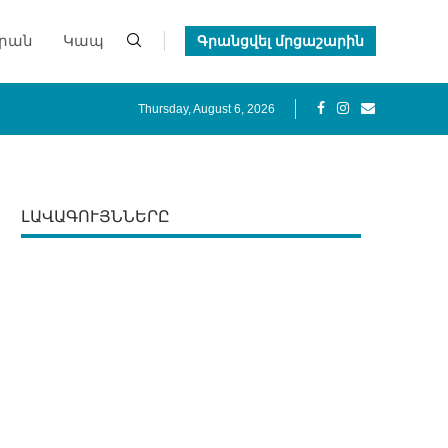
րան
Կապ
Գրանցվել մրցաշարին
նի 96-ամյակին։
Thursday, August 6, 2026
ԼԱՎԱԳՈՒՅՆՆԵՐԸ